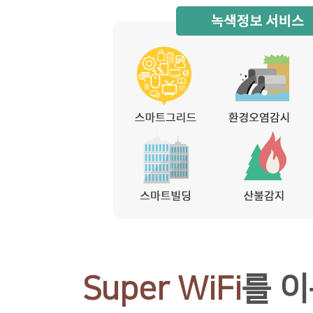
Super WiFi
를 