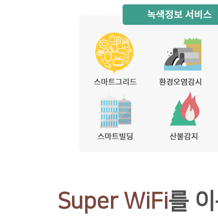
Super WiFi
를 