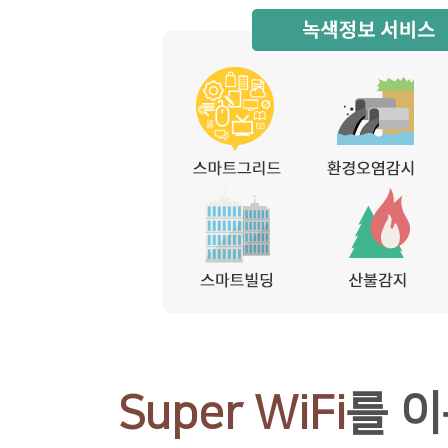
Super WiFi
를 