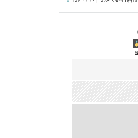
TVBD 기기의 TVWS Spectrum