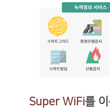
Super WiFi
를 